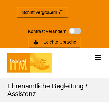
Zum
Zur
Kontakt
Zum
Inhalt
Navigation
Inhalt
Schrift vergrößern
springen
springen
springen
Leichte Sprache
Ehrenamtliche Begleitung /
Assistenz