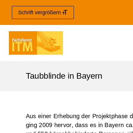
Zum
Zur
Kontakt
Zum
Schrift vergrößern
Inhalt
Navigation
Inhalt
springen
springen
springen
Taubblinde in Bayern
Aus einer Erhebung der Projektphase 
ging 2009 hervor, dass es in Bayern ca