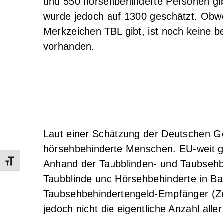
und 550 hörsehbehinderte Personen gibt
wurde jedoch auf 1300 geschätzt. Obwo
Merkzeichen TBL gibt, ist noch keine be
vorhanden.
Laut einer Schätzung der Deutschen Ges
hörsehbehinderte Menschen. EU-weit g
Anhand der Taubblinden- und Taubsehbe
Schrift vergrößern
Taubblinde und Hörsehbehinderte in Ba
Taubsehbehindertengeld-Empfänger (Ze
jedoch nicht die eigentliche Anzahl al